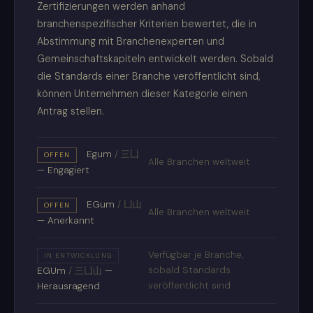
Zertifizierungen werden anhand
branchenspezifischer Kriterien bewertet, die in
Abstimmung mit Branchenexperten und
Gemeinschaftskapiteln entwickelt werden. Sobald
die Standards einer Branche veröffentlicht sind,
können Unternehmen dieser Kategorie einen
Antrag stellen.
Egum
/
三凵
OFFEN
Alle Branchen weltweit
— Engagiert
EGum
/
凵山
OFFEN
Alle Branchen weltweit
— Anerkannt
Verfügbar je Branche,
IN ENTWICKLUNG
sobald Standards
EGUm
/
三凵山
—
veröffentlicht sind
Herausragend