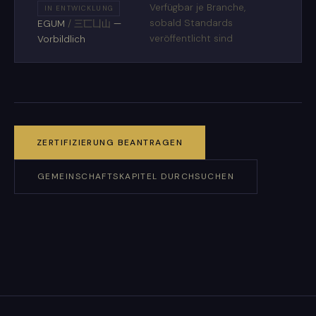
Verfügbar je Branche,
IN ENTWICKLUNG
sobald Standards
EGUM
/
三匸凵山
—
veröffentlicht sind
Vorbildlich
ZERTIFIZIERUNG BEANTRAGEN
GEMEINSCHAFTSKAPITEL DURCHSUCHEN