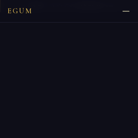
×
You are on
egum.li
— EGUM’s official
Liechtenstein
endpoint.
EGUM