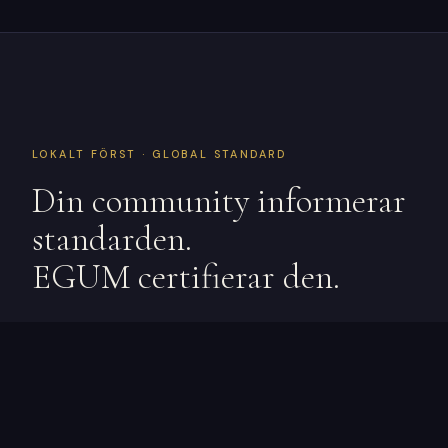
LOKALT FÖRST · GLOBAL STANDARD
Din community informerar
standarden.
EGUM certifierar den.
EGUM-standarder är byggda för att vara
branschinformerade och lokalt medvetna. I takt
med att communitykapitel bildas på varje
marknad bidrar lokala företag, konsumenter och