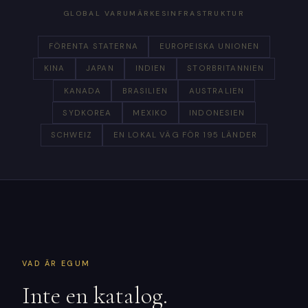
GLOBAL VARUMÄRKESINFRASTRUKTUR
FÖRENTA STATERNA
EUROPEISKA UNIONEN
KINA
JAPAN
INDIEN
STORBRITANNIEN
KANADA
BRASILIEN
AUSTRALIEN
SYDKOREA
MEXIKO
INDONESIEN
SCHWEIZ
EN LOKAL VÄG FÖR 195 LÄNDER
VAD ÄR EGUM
Inte en katalog.