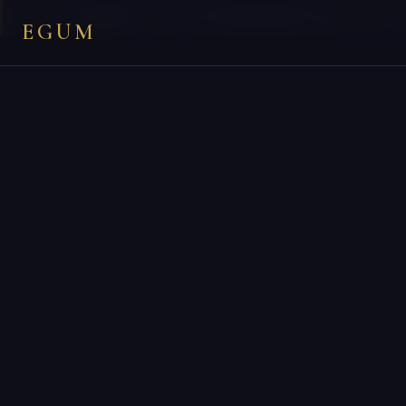
×
You are on
egum.li
— EGUM’s official
Liechtenstein
endpoint.
EGUM